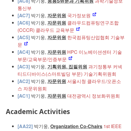
[AC8]
박기웅,
응용SW분과 기획위원
과학기술정보
통신부
[AC7]
박기웅,
자문위원
국가정보원
[AC6]
박기웅,
자문위원
클라우드컴퓨팅연구조합
(CCCR) 클라우드 교육부문
[AC5]
박기웅,
자문위원
한국컴퓨팅산업협회 기술부
문
[AC4]
박기웅,
자문위원
HPC 이노베이션센터 기술
부문/교육부문/인증부문
[AC3]
박기웅,
기획위원, 집필위원
과기정통부 커넥
티드디바이스(스마트빌딩 부문) 기술기획위원회
[AC2]
박기웅,
자문위원
서울시청 클라우드/오픈소
스 자문위원회
[AC1]
박기웅,
자문위원
대전광역시 정보화위원회
Academic Activities
[AA22]
박기웅,
Organization Co-Chairs
1st IEEE