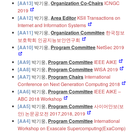
[AA13]
박기웅,
Organization Co-Chairs
ICNGC
2019
[AA12]
박기웅,
Area Editor
KSII Transactions on
Internet and Information Systems
[AA11]
박기웅,
Organization Committee
한국정보
보호학회 인공지능보안연구회
[AA10]
박기웅,
Program Committee
NetSec 2019
[AA9]
박기웅,
Program Committee
IEEE AIKE
[AA8]
박기웅,
Program Committee
WISA 2019
[AA7]
박기웅,
Program Chairs
International
Conference on Next Generation Computing 2018
[AA6]
박기웅,
Program Committee
IEEE AIKE –
ABC 2018 Workshop
[AA5]
박기웅,
Program Committee
사이어안보(보
안) 논문공모전 2017,2018, 2019
[AA4]
박기웅,
Program Committee
International
Workshop on Exascale Supercomputing(ExaComp)