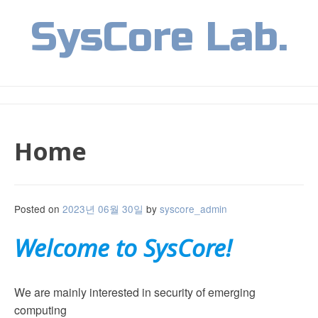
Skip
SysCore Lab.
to
content
Home
Posted on
2023년 06월 30일
by
syscore_admin
Welcome to SysCore!
We are mainly interested in security of emerging
computing